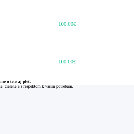
100.00
€
100.00
€
e o telo aj pleť.
rne, cielene a s rešpektom k vašim potrebám.