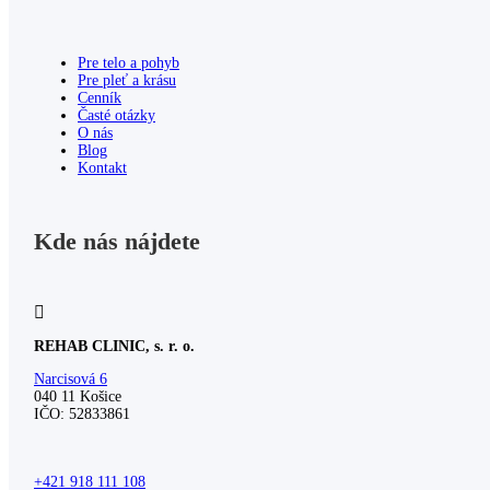
Pre telo a pohyb
Pre pleť a krásu
Cenník
Časté otázky
O nás
Blog
Kontakt
Kde nás nájdete
REHAB CLINIC, s. r. o.
Narcisová 6
040 11 Košice
IČO: 52833861
+421 918 111 108